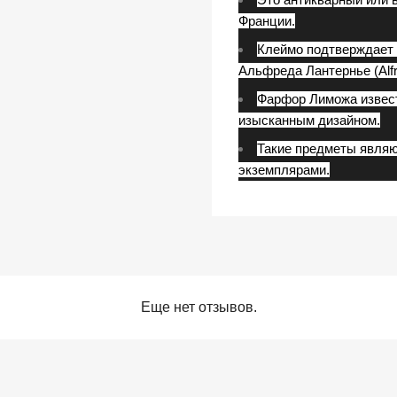
Франции.
Клеймо подтверждает
Альфреда Лантернье (Alfre
Фарфор Лиможа извест
изысканным дизайном.
Такие предметы явля
экземплярами.
Еще нет отзывов.