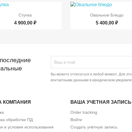


Быстрый просмотр
Быстрый просмот
Ступка
Овальное Блюдо
4 900,00 ₽
5 400,00 ₽
 последние
иальные
Вы можете отписаться в любой момент. Для эт
контактными данными в юридическом уведомле
А КОМПАНИЯ
ВАША УЧЕТНАЯ ЗАПИСЬ
ка
Order tracking
ка обработки ПД
Войти
к и условия использования
Создать учётную запись