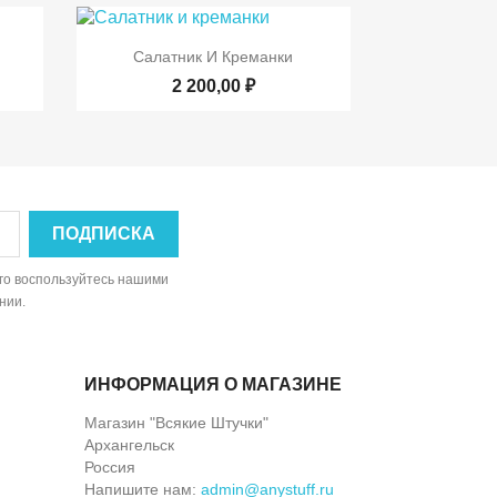

р
Быстрый просмотр
Салатник И Креманки
2 200,00 ₽
ого воспользуйтесь нашими
нии.
ИНФОРМАЦИЯ О МАГАЗИНЕ
Магазин "Всякие Штучки"
Архангельск
Россия
Напишите нам:
admin@anystuff.ru