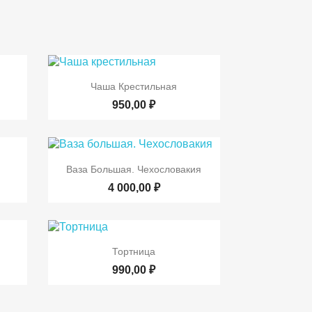

р
Быстрый просмотр
Чаша Крестильная
950,00 ₽

р
Быстрый просмотр
Ваза Большая. Чехословакия
4 000,00 ₽

р
Быстрый просмотр
Тортница
990,00 ₽