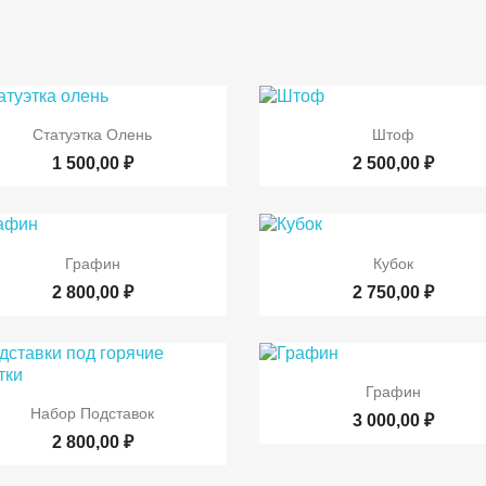


Быстрый просмотр
Быстрый просмот
Статуэтка Олень
Штоф
1 500,00 ₽
2 500,00 ₽


Быстрый просмотр
Быстрый просмот
Графин
Кубок
2 800,00 ₽
2 750,00 ₽

Быстрый просмот
Графин

Быстрый просмотр
Набор Подставок
3 000,00 ₽
2 800,00 ₽