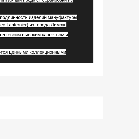
 подлинность изделий мануфактуры
d Lanternier) из города Лимож.
ен своим высоким качеством и
ются ценными коллекционными