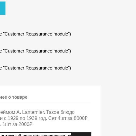
е "Customer Reassurance module")
е "Customer Reassurance module")
е "Customer Reassurance module")
ее о товаре
ймом A. Lanternier. Такое блюдо
 с 1929 по 1939 год. Сет 4шт за 8000₽.
. 1шт за 2000₽
винтажный предмет сервировки из