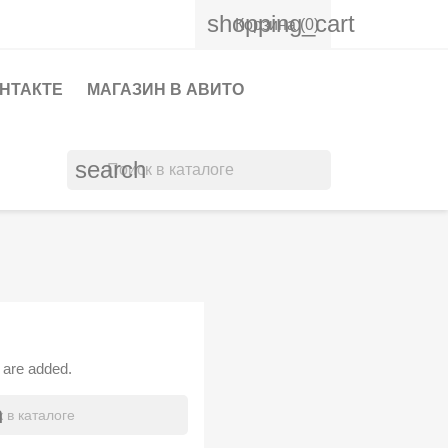
shopping_cart
Корзина
(0)
ОНТАКТЕ
МАГАЗИН В АВИТО
search
 are added.
h