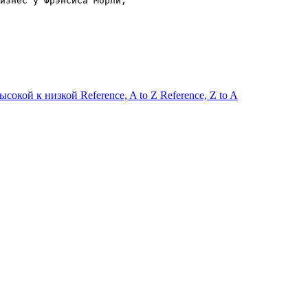
изнес у Фрэнсиса Морли, 
высокой к низкой
Reference, A to Z
Reference, Z to A