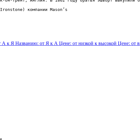
к-он-Трент, Англия. В 1862 году братья Эшворт выкупили б
Ironstone) компании Mason’s
т А к Я
Названию: от Я к А
Цене: от низкой к высокой
Цене: от 
я