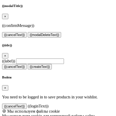
((modalTitle))
×
((confirmMessage))
((cancelText))
((modalDeleteText))
((title))
×
((label))
((cancelText))
((createText))
Войти
×
You need to be logged in to save products in your wishlist.
((loginText))
((cancelText))
🍪 Мы используем файлы cookie
Мы используем cookie для корректной работы сайта.