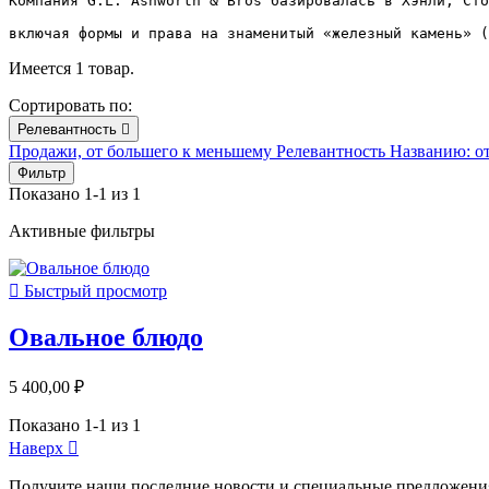
Компания G.L. Ashworth & Bros базировалась в Хэнли, Сто
включая формы и права на знаменитый «железный камень» (
Имеется 1 товар.
Сортировать по:
Релевантность

Продажи, от большего к меньшему
Релевантность
Названию: о
Фильтр
Показано 1-1 из 1
Активные фильтры

Быстрый просмотр
Овальное блюдо
5 400,00 ₽
Показано 1-1 из 1
Наверх

Получите наши последние новости и специальные предложени