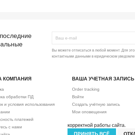
 последние
иальные
Вы можете отписаться в любой момент. Для эт
контактными данными в юридическом уведомле
А КОМПАНИЯ
ВАША УЧЕТНАЯ ЗАПИСЬ
ка
Order tracking
ка обработки ПД
Войти
к и условия использования
Создать учётную запись
пании
Мои оповещения
сность платежей
корректной работы сайта.
есь с нами
ПРИНЯТЬ ВСЁ
ОТК
сайта