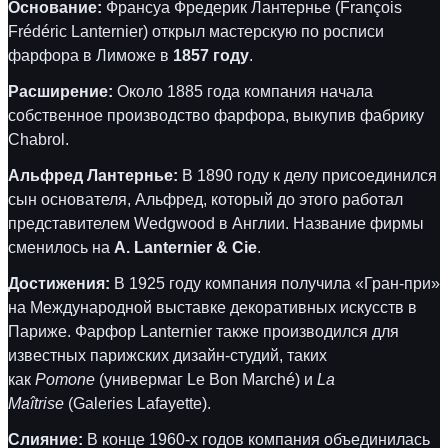
Основание:
Франсуа Фредерик Лантернье (François
Frédéric Lanternier) открыл мастерскую по росписи
фарфора в Лиможе в
1857 году
.
Расширение:
Около 1885 года компания начала
собственное производство фарфора, выкупив фабрику
Chabrol.
Альфред Лантернье:
В 1890 году к делу присоединился
сын основателя, Альфред, который до этого работал
представителем Wedgwood в Англии. Название фирмы
сменилось на
A. Lanternier & Cie
.
Достижения:
В 1925 году компания получила «Гран-при»
на Международной выставке декоративных искусств в
Париже. Фарфор Lanternier также производился для
известных парижских дизайн-студий, таких
как
Pomone
(универмаг Le Bon Marché) и
La
Maîtrise
(Galeries Lafayette).
Слияние:
В конце 1960-х годов компания объединилась