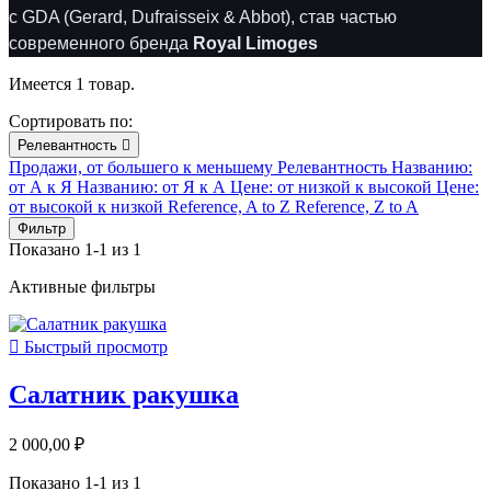
с GDA (Gerard, Dufraisseix & Abbot), став частью
современного бренда
Royal Limoges
Имеется 1 товар.
Сортировать по:
Релевантность

Продажи, от большего к меньшему
Релевантность
Названию:
от А к Я
Названию: от Я к А
Цене: от низкой к высокой
Цене:
от высокой к низкой
Reference, A to Z
Reference, Z to A
Фильтр
Показано 1-1 из 1
Активные фильтры

Быстрый просмотр
Салатник ракушка
2 000,00 ₽
Показано 1-1 из 1