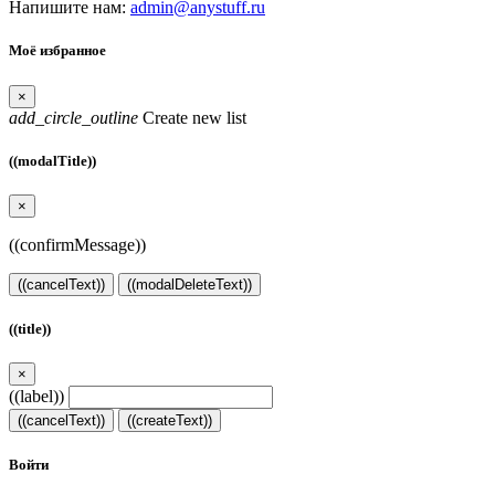
Напишите нам:
admin@anystuff.ru
Моё избранное
×
add_circle_outline
Create new list
((modalTitle))
×
((confirmMessage))
((cancelText))
((modalDeleteText))
((title))
×
((label))
((cancelText))
((createText))
Войти