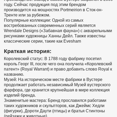
году. Сейчас продукция под этим брендом
производится на мощностях Portmeirion в Сток-он-
Тренте или за рубежом.
Популярные коллекции: Одной из самых
востребованных современных серий является
Wrendale Designs («Забавная фауна») с акварельными
рисунками художницы Ханны Дейл. Также известны
классические серии, такие как Evesham
Краткая история:
Королевский статус: В 1788 году фабрику посетил
король Георг III, после чего она получила «Королевский
патент» (Royal Warrant) и право добавить слово Royal к
названию.
Музей: На историческом месте фабрики в Вустере
продолжает работать независимый Музей вустерского
фарфора, где хранится крупнейшая в мире коллекция
изделий бренда.
Знаменитые мастера: Бренд прославился работами
таких художников и скульпторов, как Джеймс Хедли
(фигурки), Дороти Даути (птицы) и братья Стинтоны
(пейзажи и животные)